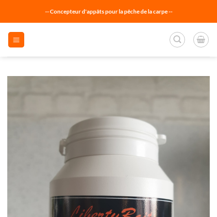
Passer
-- Concepteur d'appâts pour la pêche de la carpe --
au
contenu