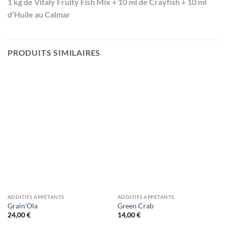
1 kg de
Vitaly Fruity Fish Mix
+ 10 ml de Crayfish + 10 ml
d’
Huile au Calmar
PRODUITS SIMILAIRES
ADDITIFS APPÉTANTS
ADDITIFS APPÉTANTS
Grain’Ola
Green Crab
24,00
€
14,00
€