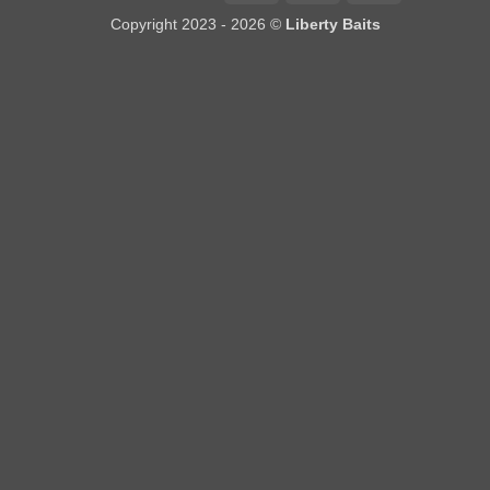
Copyright 2023 - 2026 ©
Liberty Baits