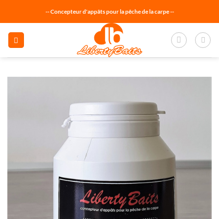
Passer
-- Concepteur d'appâts pour la pêche de la carpe --
au
contenu