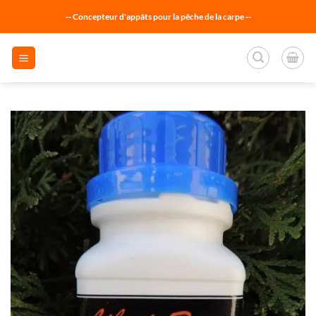
Passer
-- Concepteur d'appâts pour la pêche de la carpe --
au
contenu