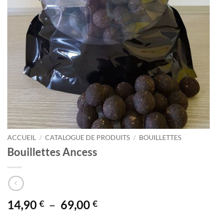
ACCUEIL
/
CATALOGUE DE PRODUITS
/
BOUILLETTES
Bouillettes Ancess
Plage
14,90
–
69,00
€
€
de