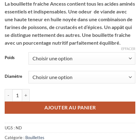
La bouillette fraiche Ancess contient tous les acides aminés
prix :
essentiels et indispensables. Une odeur de viande avec
14,90 €
une haute teneur en huile noyée dans une combinaison de
à
farines de poissons, de crustacés et d’épices. Un appât qui
69,00 €
se distingue nettement des autres. Une bouillette fraîche
avec un pourcentage nutritif parfaitement équilibré.
EFFACER
Poids
Diamètre
quantité de Bouillettes Ancess
AJOUTER AU PANIER
UGS :
ND
Catégorie :
Bouillettes