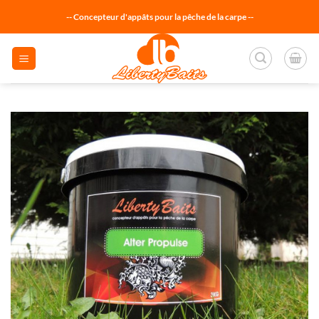
Passer
-- Concepteur d'appâts pour la pêche de la carpe --
au
contenu