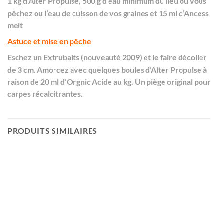
1 kg d’Alter Propulse, 500 g d’eau minimum du lieu où vous
pêchez ou l’eau de cuisson de vos graines et 15 ml d’Ancess
melt
Astuce et mise en pêche
Eschez un Extrubaits (nouveauté 2009) et le faire décoller
de 3 cm. Amorcez avec quelques boules d’Alter Propulse à
raison de 20 ml d’Orgnic Acide au kg. Un piège original pour
carpes récalcitrantes.
PRODUITS SIMILAIRES